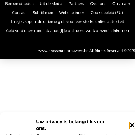
Beroemdheden
Uit de Media
Partners
Over ons
Ons team
Contact
Schrijf mee
Website index
Cookiebeleid (EU)
Linkjes kopen: de ultieme gids voor een sterke online autoriteit
Geld verdienen met links: hoe jij je online netwerk omzet in inkomen
www.brasseurs-brouwers.be.
All Rights Reserved © 2025
Uw privacy is belangrijk voor
ons.