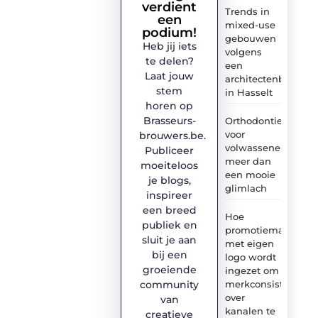
verdient
Trends in
een
mixed-use
podium!
gebouwen
Heb jij iets
volgens
te delen?
een
Laat jouw
architectenbureau
stem
in Hasselt
horen op
Brasseurs-
Orthodontie
voor
brouwers.be.
volwassenen:
Publiceer
meer dan
moeiteloos
een mooie
je blogs,
glimlach
inspireer
een breed
Hoe
publiek en
promotiemateriaal
sluit je aan
met eigen
bij een
logo wordt
groeiende
ingezet om
merkconsistentie
community
over
van
kanalen te
creatieve