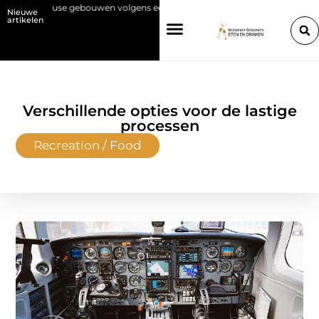
se gebouwen volgens een architectenbureau in Hasselt
Orthodontie v
Nieuwe
artikelen
Verschillende opties voor de lastige
processen
Recreation / Food