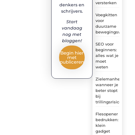
versterken
denkers en
schrijvers.
Voegkitten
voor
Start
duurzame
vandaag
bewegingsvoegen
nog met
bloggen!
SEO voor
beginners:
Begin hier
alles wat je
met
moet
publiceren
weten
Zielemanheiwerken
wanneer je
beter stopt
bij
trillingsrisico
Flesopener
bedrukken:
klein
gadget