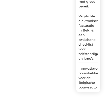
met groot
bereik
Verplichte
elektronische
facturatie
in België:
een
praktische
checklist
voor
zelfstandigen
en kmo’s
Innovatieve
bouwhekken
voor de
Belgische
bouwsector