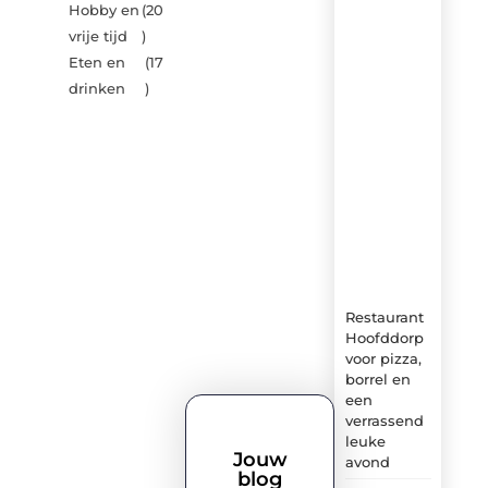
Hobby en
(20
nieuwste
artikelen
vrije tijd
)
van
Eten en
(17
Brasseurs-
drinken
)
brouwers.be
–
dagelijks
verse
content,
boordevol
ideeën,
tips
en
inzichten.
Restaurant
Hoofddorp
voor pizza,
borrel en
een
verrassend
leuke
Jouw
avond
blog