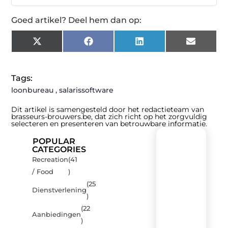
Goed artikel? Deel hem dan op:
X
Facebook
LinkedIn
Email
(Twitter)
Tags:
loonbureau
,
salarissoftware
Dit artikel is samengesteld door het redactieteam van
brasseurs-brouwers.be, dat zich richt op het zorgvuldig
selecteren en presenteren van betrouwbare informatie.
POPULAR
CATEGORIES
Recreation
(41
Recente
/ Food
)
berichten
(25
Laat
Dienstverlening
)
je
inspireren
(22
Aanbiedingen
door
)
de