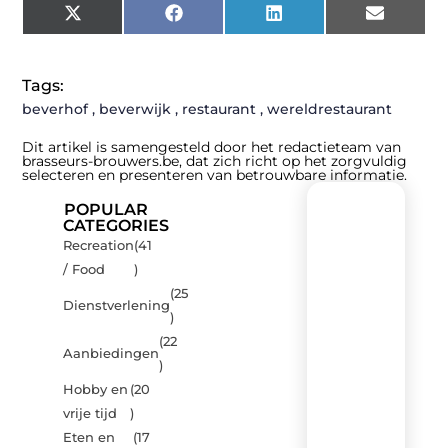
X
Facebook
LinkedIn
Email
(Twitter)
Tags:
beverhof
,
beverwijk
,
restaurant
,
wereldrestaurant
Dit artikel is samengesteld door het redactieteam van
brasseurs-brouwers.be, dat zich richt op het zorgvuldig
selecteren en presenteren van betrouwbare informatie.
POPULAR
CATEGORIES
Recreation
(41
Recente
/ Food
)
berichten
(25
Laat
Dienstverlening
)
je
inspireren
(22
Aanbiedingen
door
)
de
Hobby en
(20
nieuwste
artikelen
vrije tijd
)
van
Eten en
(17
Brasseurs-