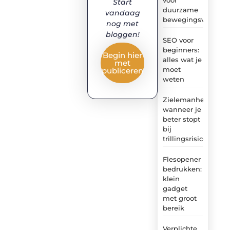
Start
duurzame
vandaag
bewegingsvoegen
nog met
bloggen!
SEO voor
beginners:
Begin hier
alles wat je
met
moet
publiceren
weten
Zielemanheiwerken
wanneer je
beter stopt
bij
trillingsrisico
Flesopener
bedrukken:
klein
gadget
met groot
bereik
Verplichte