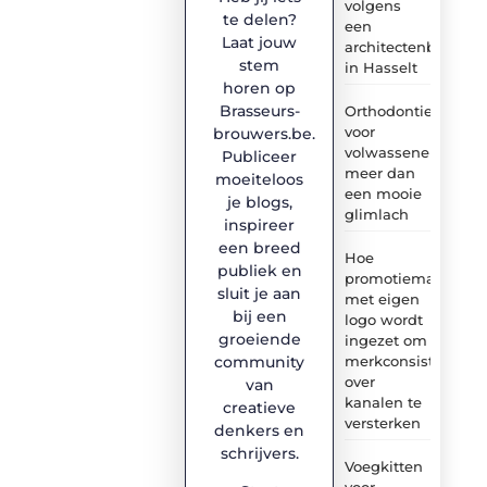
volgens
te delen?
een
Laat jouw
architectenbureau
stem
in Hasselt
horen op
Brasseurs-
Orthodontie
voor
brouwers.be.
volwassenen:
Publiceer
meer dan
moeiteloos
een mooie
je blogs,
glimlach
inspireer
een breed
Hoe
publiek en
promotiemateriaal
sluit je aan
met eigen
bij een
logo wordt
groeiende
ingezet om
merkconsistentie
community
over
van
kanalen te
creatieve
versterken
denkers en
schrijvers.
Voegkitten
voor