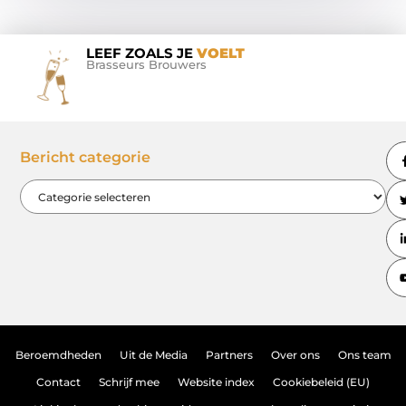
LEEF ZOALS JE
VOELT
Brasseurs Brouwers
Bericht categorie
Beroemdheden
Uit de Media
Partners
Over ons
Ons team
Contact
Schrijf mee
Website index
Cookiebeleid (EU)