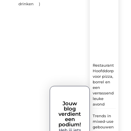
drinken
)
brouwers.be
–
dagelijks
verse
content,
boordevol
ideeën,
tips
en
inzichten.
Restaurant
Hoofddorp
voor pizza,
borrel en
een
verrassend
leuke
Jouw
avond
blog
verdient
Trends in
een
mixed-use
podium!
gebouwen
Heb jij iets