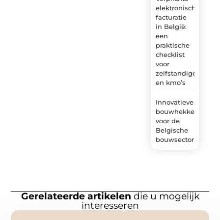
elektronische
facturatie
in België:
een
praktische
checklist
voor
zelfstandigen
en kmo’s
Innovatieve
bouwhekken
voor de
Belgische
bouwsector
Gerelateerde artikelen
die u mogelijk
interesseren