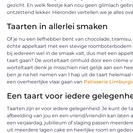
gezicht. En welk feestje kan nou geen glimlach gebru
ontzettend lekker. Hieronder vertellen we je alles o
Taarten in allerlei smaken
Of je nu een liefhebber bent van chocolade, tiramisu, 
échte appeltaart met een stevige roomboterbodem en
bij iedereen wel in de smaak valt, dus met een appelta
taart gaan? De worteltaart omhuld door een crème va
worteltaart denk je misschien niet gelijk aan een heer
ben je na het nemen van 1 hap uit de taart helemaal v
een overheerlijke vlaai gaan van
Patisserie Limburgi
Een taart voor iedere gelegenh
Taarten zijn er voor iedere gelegenheid. Je kunt de taa
afbeelding van jou en een vriend/vriendin kan laten a
een verjaardag, jubilieum of slaging passen meerder
uit meerdere lagen cake en heerlijke room en gedec