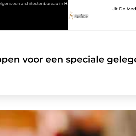
ectenbureau in Hasselt
Orthodontie voor volwassenen: meer da
Uit De Med
open voor een speciale gele