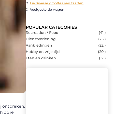
De diverse groottes van taarten
Veelgestelde vragen
POPULAR CATEGORIES
Recreation / Food
(41 )
Dienstverlening
(25 )
Aanbiedingen
(22 )
Hobby en vrije tijd
(20 )
Eten en drinken
(17 )
Recente berichten
Laat je inspireren door de nieuwste
ij ontbreken.
artikelen van Brasseurs-brouwers.be –
dagelijks verse content, boordevol
h op je