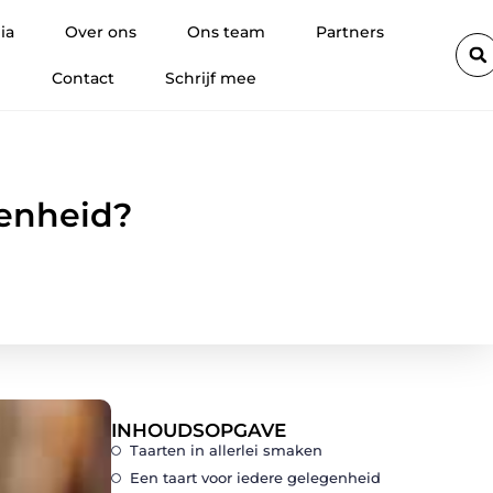
n een mooie glimlach
Hoe promotiemateriaal met eigen logo wo
ia
Over ons
Ons team
Partners
Contact
Schrijf mee
genheid?
INHOUDSOPGAVE
Taarten in allerlei smaken
Een taart voor iedere gelegenheid