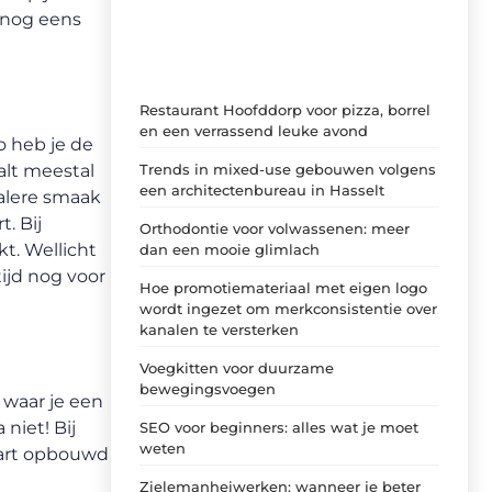
ideeën, tips en inzichten.
k nog eens
Restaurant Hoofddorp voor pizza, borrel
en een verrassend leuke avond
o heb je de
Trends in mixed-use gebouwen volgens
alt meestal
een architectenbureau in Hasselt
ialere smaak
. Bij
Orthodontie voor volwassenen: meer
kt. Wellicht
dan een mooie glimlach
tijd nog voor
Hoe promotiemateriaal met eigen logo
wordt ingezet om merkconsistentie over
kanalen te versterken
Voegkitten voor duurzame
bewegingsvoegen
n waar je een
niet! Bij
SEO voor beginners: alles wat je moet
weten
taart opbouwd
Zielemanheiwerken: wanneer je beter