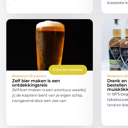
klassieke k
ETEN EN DRINKEN
Brasseurs Brouwers
Brasseurs B
Zelf bier maken is een
Drank en
ontdekkingsreis
bestellen
muisklik
Zelf bier maken is een avontuur waarbij
In 1875 be
jij de kapitein bent van je eigen schip,
tabakszaak.
navigerend door een zee van
land en ble