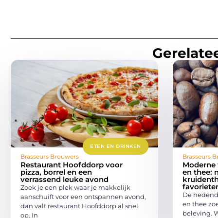
Gerelatee
ETEN EN DRINKEN
Brasseurs Brouwers
Brasseurs B
Restaurant Hoofddorp voor
Moderne t
pizza, borrel en een
en thee: 
verrassend leuke avond
kruident
favoriete
Zoek je een plek waar je makkelijk
De hedenda
aanschuift voor een ontspannen avond,
en thee zoe
dan valt restaurant Hoofddorp al snel
beleving. 
op. In