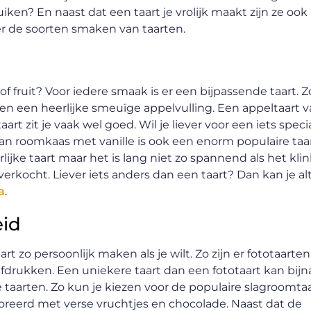
iken? En naast dat een taart je vrolijk maakt zijn ze oo
ver de soorten smaken van taarten.
of fruit? Voor iedere smaak is er een bijpassende taart. Z
 een heerlijke smeuïge appelvulling. Een appeltaart v
art zit je vaak wel goed. Wil je liever voor een iets spec
n roomkaas met vanille is ook een enorm populaire taart
lijke taart maar het is lang niet zo spannend als het klin
erkocht. Liever iets anders dan een taart? Dan kan je al
a
.
eid
rt zo persoonlijk maken als je wilt. Zo zijn er fototaarte
fdrukken. Een uniekere taart dan een fototaart kan bijna 
e taarten. Zo kun je kiezen voor de populaire slagroom
oreerd met verse vruchtjes en chocolade. Naast dat de