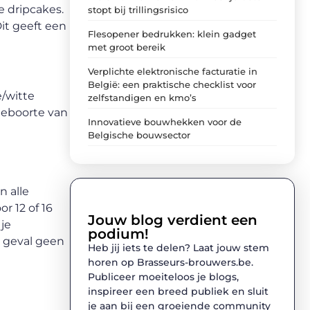
e dripcakes.
stopt bij trillingsrisico
it geeft een
Flesopener bedrukken: klein gadget
met groot bereik
Verplichte elektronische facturatie in
België: een praktische checklist voor
e/witte
zelfstandigen en kmo’s
 geboorte van
Innovatieve bouwhekken voor de
Belgische bouwsector
n alle
r 12 of 16
Jouw blog verdient een
je
podium!
r geval geen
Heb jij iets te delen? Laat jouw stem
horen op Brasseurs-brouwers.be.
Publiceer moeiteloos je blogs,
inspireer een breed publiek en sluit
je aan bij een groeiende community