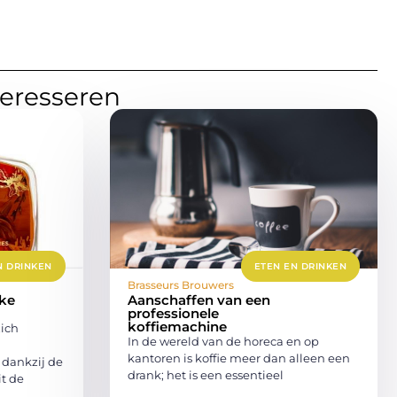
teresseren
N DRINKEN
ETEN EN DRINKEN
Brasseurs Brouwers
jke
Aanschaffen van een
professionele
koffiemachine
zich
In de wereld van de horeca en op
kantoren is koffie meer dan alleen een
 dankzij de
drank; het is een essentieel
it de