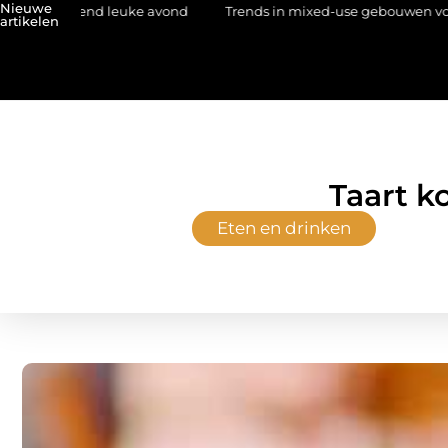
Nieuwe
 leuke avond
Trends in mixed-use gebouwen volgens een archit
artikelen
Taart k
Eten en drinken