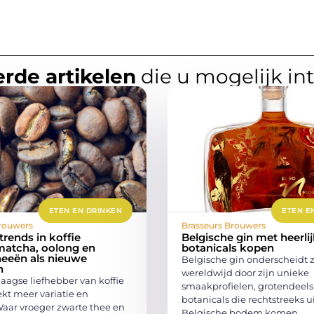
rde artikelen
die u mogelijk in
ETEN EN DRINKEN
ETEN E
rouwers
Brasseurs Brouwers
rends in koffie
Belgische gin met heerli
matcha, oolong en
botanicals kopen
heeën als nieuwe
Belgische gin onderscheidt 
n
wereldwijd door zijn unieke
agse liefhebber van koffie
smaakprofielen, grotendeels
kt meer variatie en
botanicals die rechtstreeks u
Waar vroeger zwarte thee en
Belgische bodem komen.