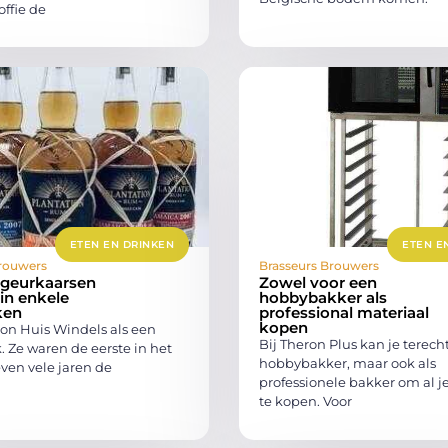
offie de
ETEN EN DRINKEN
ETEN E
rouwers
Brasseurs Brouwers
 geurkaarsen
Zowel voor een
 in enkele
hobbybakker als
ken
professional materiaal
kopen
gon Huis Windels als een
Bij Theron Plus kan je terecht
 Ze waren de eerste in het
hobbybakker, maar ook als
ven vele jaren de
professionele bakker om al j
te kopen. Voor