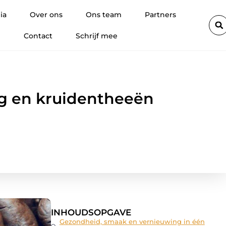
 mooie glimlach
Hoe promotiemateriaal met eigen logo wordt i
ia
Over ons
Ons team
Partners
Contact
Schrijf mee
ng en kruidentheeën
INHOUDSOPGAVE
Gezondheid, smaak en vernieuwing in één