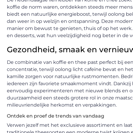
koffie de norm waren, ontdekken steeds meer mens
biedt een natuurlijke energieboost, terwijl oolong 
dan weer in op welzijn en ontspanning. Deze moderne
manier om bewust te genieten, thuis of op het werk.
en desserts, wat hun veelzijdigheid nog beter in de ve
Gezondheid, smaak en vernieuw
De combinatie van koffie en thee past perfect bij ee
concentratie, terwijl oolong licht cafeïne bevat en 
kamille zorgen voor natuurlijke rustmomenten. Bedri
iedereen zijn favoriete smaakmoment vindt. Dankzi
eenvoudig experimenteren met nieuwe blends en ontd
duurzaamheid een steeds grotere rol in onze maat
milieuvriendelijke herkomst en verpakkingen.
Ontdek en proef de trends van vandaag
Verwen jezelf met het exclusieve assortiment en laat 
traditionele theesoorten een moderne twist krijgen e