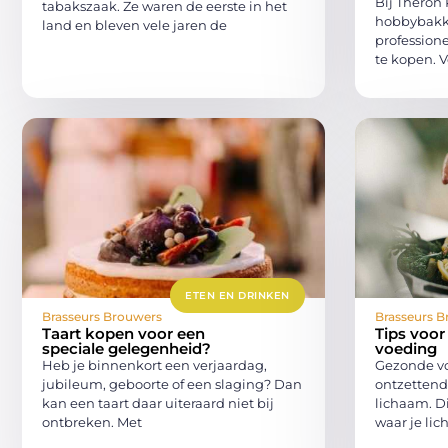
Bij Theron 
tabakszaak. Ze waren de eerste in het
hobbybakke
land en bleven vele jaren de
professione
te kopen. V
ETEN EN DRINKEN
Brasseurs Brouwers
Brasseurs B
Taart kopen voor een
Tips voor
speciale gelegenheid?
voeding
Heb je binnenkort een verjaardag,
Gezonde vo
jubileum, geboorte of een slaging? Dan
ontzettend 
kan een taart daar uiteraard niet bij
lichaam. Di
ontbreken. Met
waar je li