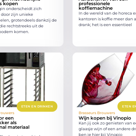
ls kopen
professionele
koffiemachine
gin onderscheidt zich
In de wereld van de horeca e
 door zijn unieke
kantoren is koffie meer dan 
elen, grotendeels dankzij de
drank; het is een essentieel
die rechtstreeks uit de
 bodem komen.
ETEN EN DRINKEN
ETEN E
rouwers
Brasseurs Brouwers
or een
Wijn kopen bij Vinopio
ker als
Kan jij ook zo genieten van e
nal materiaal
glaasje wijn of een andere d
ben je hier bij Vinopio