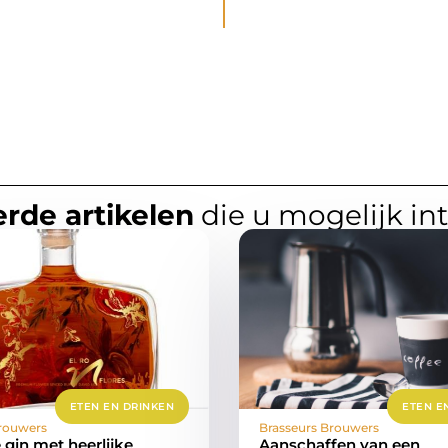
rde artikelen
die u mogelijk in
ETEN EN DRINKEN
ETEN E
rouwers
Brasseurs Brouwers
 gin met heerlijke
Aanschaffen van een