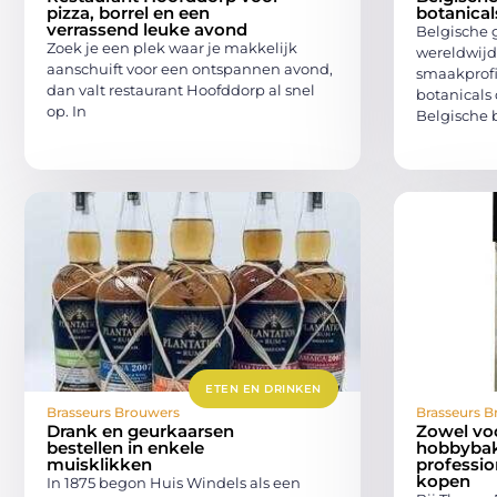
pizza, borrel en een
botanica
verrassend leuke avond
Belgische 
Zoek je een plek waar je makkelijk
wereldwijd
aanschuift voor een ontspannen avond,
smaakprofi
dan valt restaurant Hoofddorp al snel
botanicals 
op. In
Belgische
ETEN EN DRINKEN
Brasseurs Brouwers
Brasseurs B
Drank en geurkaarsen
Zowel vo
bestellen in enkele
hobbybak
muisklikken
professio
kopen
In 1875 begon Huis Windels als een