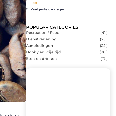
kop
Veelgestelde vragen
POPULAR CATEGORIES
Recreation / Food
(41 )
Dienstverlening
(25 )
Aanbiedingen
(22 )
Hobby en vrije tijd
(20 )
Eten en drinken
(17 )
Recente berichten
Laat je inspireren door de nieuwste
artikelen van Brasseurs-brouwers.be –
dagelijks verse content, boordevol
klassieke