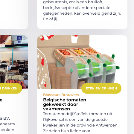
gebeurtenis, zoals een bruiloft,
bedrijfsreceptie of andere speciale
gelegenheden, kan overweldigend zijn.
En of jij
N DRINKEN
ETEN EN DRINKEN
Brasseurs Brouwers
ke
Belgische tomaten
gekweekt door
vakmensen
Tomatenbedrijf Stoffels tomaten uit
Da BV,
Rijkevorsel is een van de grootste
Lenaarts,
kwekerijen in de provincie Antwerpen.
schenken
Ze delen hun liefde voor