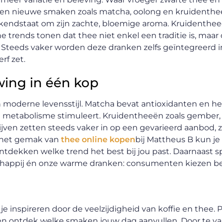
en nieuwe smaken zoals matcha, oolong en kruidenthe
bekendstaat om zijn zachte, bloemige aroma. Kruidenthe
 trends tonen dat thee niet enkel een traditie is, maar
 Steeds vaker worden deze dranken zelfs geïntegreerd 
rf zet.
ing in één kop
n moderne levensstijl. Matcha bevat antioxidanten en hel
het metabolisme stimuleert. Kruidentheeën zoals gember
jven zetten steeds vaker in op een gevarieerd aanbod, 
j het gemak van
thee online kopen
bij Mattheus B kun j
ekken welke trend het best bij jou past. Daarnaast s
schappij én onze warme dranken: consumenten kiezen b
je inspireren door de veelzijdigheid van koffie en thee. 
n ontdek welke smaken jouw dag aanvullen. Door te varië