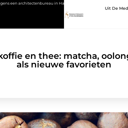
ureau in Hasselt
Orthodontie voor volwassenen: meer dan een
Uit De Med
koffie en thee: matcha, oolo
als nieuwe favorieten