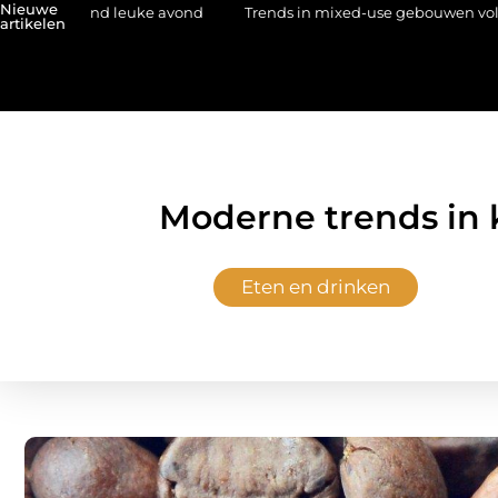
Nieuwe
 avond
Trends in mixed-use gebouwen volgens een architectenb
artikelen
Moderne trends in 
Eten en drinken