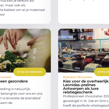
Plus kan je terecht als
r, maar ook als
le bakker om al je materiaal
oor
ETEN EN DRINKEN
ETEN E
rouwers
Brasseurs Brouwers
 een gezondere
Kies voor de overheerlij
Leonidas-pralines
Antwerpen als luxe
eding is natuurlijk
relatiegeschenk
belangrijk voor ons en ons
Professioneel chocolatier Zi
t is tenslotte de brandstof
gevestigd in St. Job en Sint-
chaam de
heeft de perfecte relatiege