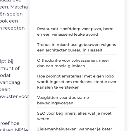
ideeën, tips en inzichten.
eën. Matcha
eën spelen
 ook een
in recepten
Restaurant Hoofddorp voor pizza, borrel
en een verrassend leuke avond
Trends in mixed-use gebouwen volgens
een architectenbureau in Hasselt
Orthodontie voor volwassenen: meer
pt bij
dan een mooie glimlach
, munt of
zodat
Hoe promotiemateriaal met eigen logo
wordt ingezet om merkconsistentie over
e vandaag
kanalen te versterken
peelt
ewuster voor
Voegkitten voor duurzame
bewegingsvoegen
SEO voor beginners: alles wat je moet
weten
Proef hoe
Zielemanheiwerken: wanneer je beter
ren blijf je