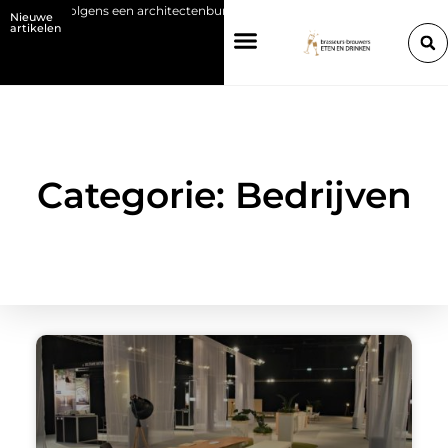
ns een architectenbureau in Hasselt
Orthodontie voor volwassenen:
Nieuwe
artikelen
Categorie: Bedrijven