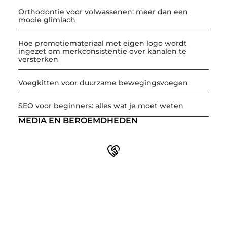
Orthodontie voor volwassenen: meer dan een
mooie glimlach
Hoe promotiemateriaal met eigen logo wordt
ingezet om merkconsistentie over kanalen te
versterken
Voegkitten voor duurzame bewegingsvoegen
SEO voor beginners: alles wat je moet weten
MEDIA EN BEROEMDHEDEN
Word onderdeel van een actieve blogcommunity
Net begonnen met bloggen? Je staat er niet alleen voor!
Sluit je aan bij een ondersteunende community waar je
leert, groeit en ontdekt. Krijg tips, feedback en inspiratie
van andere beginnende én ervaren bloggers.