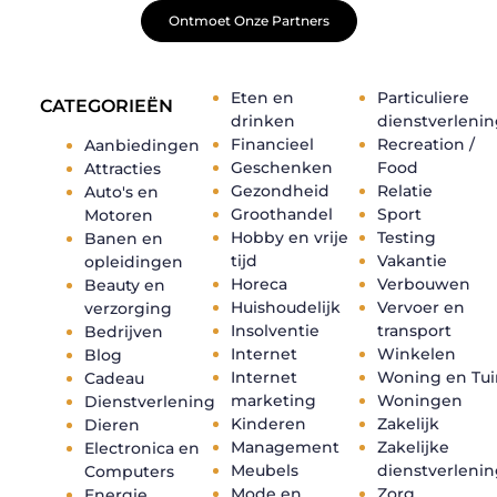
Ontmoet Onze Partners
Eten en
Particuliere
CATEGORIEËN
drinken
dienstverleni
Financieel
Recreation /
Aanbiedingen
Geschenken
Food
Attracties
Gezondheid
Relatie
Auto's en
Groothandel
Sport
Motoren
Hobby en vrije
Testing
Banen en
tijd
Vakantie
opleidingen
Horeca
Verbouwen
Beauty en
Huishoudelijk
Vervoer en
verzorging
Insolventie
transport
Bedrijven
Internet
Winkelen
Blog
Internet
Woning en Tui
Cadeau
marketing
Woningen
Dienstverlening
Kinderen
Zakelijk
Dieren
Management
Zakelijke
Electronica en
Meubels
dienstverleni
Computers
Mode en
Zorg
Energie