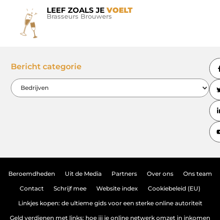
LEEF ZOALS JE
VOELT
Brasseurs Brouwers
Bericht categorie
Beroemdheden
Uit de Media
Partners
Over ons
Ons team
Contact
Schrijf mee
Website index
Cookiebeleid (EU)
Linkjes kopen: de ultieme gids voor een sterke online autoriteit
Geld verdienen met links: hoe jij je online netwerk omzet in inkomen