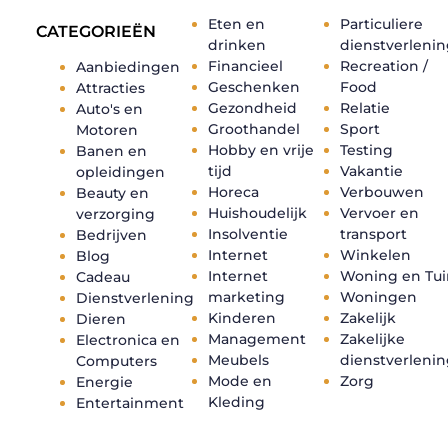
Eten en
Particuliere
CATEGORIEËN
drinken
dienstverleni
Financieel
Recreation /
Aanbiedingen
Geschenken
Food
Attracties
Gezondheid
Relatie
Auto's en
Groothandel
Sport
Motoren
Hobby en vrije
Testing
Banen en
tijd
Vakantie
opleidingen
Horeca
Verbouwen
Beauty en
Huishoudelijk
Vervoer en
verzorging
Insolventie
transport
Bedrijven
Internet
Winkelen
Blog
Internet
Woning en Tui
Cadeau
marketing
Woningen
Dienstverlening
Kinderen
Zakelijk
Dieren
Management
Zakelijke
Electronica en
Meubels
dienstverleni
Computers
Mode en
Zorg
Energie
Kleding
Entertainment