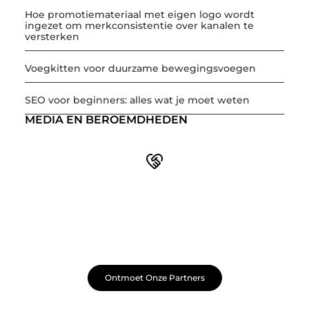
Hoe promotiemateriaal met eigen logo wordt
ingezet om merkconsistentie over kanalen te
versterken
Voegkitten voor duurzame bewegingsvoegen
SEO voor beginners: alles wat je moet weten
MEDIA EN BEROEMDHEDEN
Word onderdeel van een actieve blogcommunity
Net begonnen met bloggen? Je staat er niet alleen voor!
Sluit je aan bij een ondersteunende community waar je
leert, groeit en ontdekt. Krijg tips, feedback en inspiratie
van andere beginnende én ervaren bloggers.
Ontmoet Onze Partners