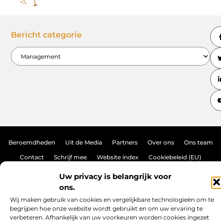
Bericht categorie
Beroemdheden
Uit de Media
Partners
Over ons
Ons team
Contact
Schrijf mee
Website index
Cookiebeleid (EU)
Linkjes kopen: de ultieme gids voor een sterke online autoriteit
Uw privacy is belangrijk voor
ons.
Geld verdienen met links: hoe jij je online netwerk omzet in inkomen
Wij maken gebruik van cookies en vergelijkbare technologieën om te
begrijpen hoe onze website wordt gebruikt en om uw ervaring te
verbeteren. Afhankelijk van uw voorkeuren worden cookies ingezet
www.brasseurs-brouwers.be.
All Rights Reserved © 2025