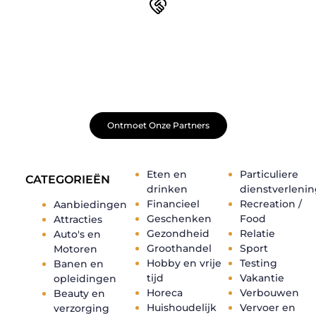
Word onderdeel van een actieve blogcommunity
Net begonnen met bloggen? Je staat er niet alleen voor!
Sluit je aan bij een ondersteunende community waar je
leert, groeit en ontdekt. Krijg tips, feedback en inspiratie
van andere beginnende én ervaren bloggers.
Ontmoet Onze Partners
Eten en
Particuliere
CATEGORIEËN
drinken
dienstverleni
Financieel
Recreation /
Aanbiedingen
Geschenken
Food
Attracties
Gezondheid
Relatie
Auto's en
Groothandel
Sport
Motoren
Hobby en vrije
Testing
Banen en
tijd
Vakantie
opleidingen
Horeca
Verbouwen
Beauty en
Huishoudelijk
Vervoer en
verzorging