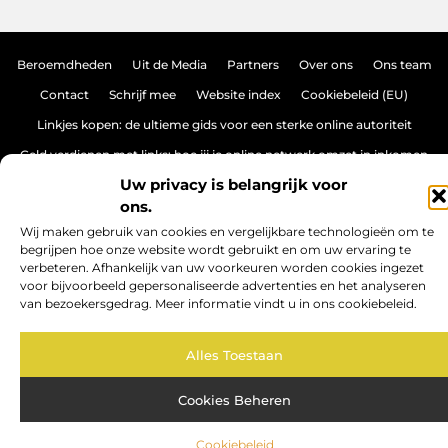
Beroemdheden
Uit de Media
Partners
Over ons
Ons team
Contact
Schrijf mee
Website index
Cookiebeleid (EU)
Linkjes kopen: de ultieme gids voor een sterke online autoriteit
Geld verdienen met links: hoe jij je online netwerk omzet in inkomen
Uw privacy is belangrijk voor
ons.
www.brasseurs-brouwers.be.
All Rights Reserved © 2025
Wij maken gebruik van cookies en vergelijkbare technologieën om te
begrijpen hoe onze website wordt gebruikt en om uw ervaring te
verbeteren. Afhankelijk van uw voorkeuren worden cookies ingezet
voor bijvoorbeeld gepersonaliseerde advertenties en het analyseren
van bezoekersgedrag. Meer informatie vindt u in ons cookiebeleid.
Alles Toestaan
Cookies Beheren
Cookiebeleid