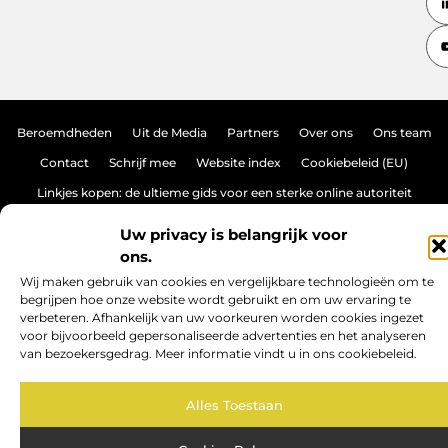
Beroemdheden
Uit de Media
Partners
Over ons
Ons team
Contact
Schrijf mee
Website index
Cookiebeleid (EU)
Linkjes kopen: de ultieme gids voor een sterke online autoriteit
Geld verdienen met links: hoe jij je online netwerk omzet in inkomen
Uw privacy is belangrijk voor
ons.
Wij maken gebruik van cookies en vergelijkbare technologieën om te
www.brasseurs-brouwers.be.
All Rights Reserved © 2025
begrijpen hoe onze website wordt gebruikt en om uw ervaring te
verbeteren. Afhankelijk van uw voorkeuren worden cookies ingezet
voor bijvoorbeeld gepersonaliseerde advertenties en het analyseren
van bezoekersgedrag. Meer informatie vindt u in ons cookiebeleid.
Alles Toestaan