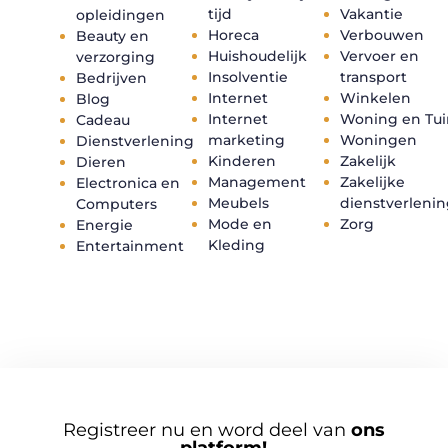
tijd
Vakantie
opleidingen
Horeca
Verbouwen
Beauty en
Huishoudelijk
Vervoer en
verzorging
Insolventie
transport
Bedrijven
Internet
Winkelen
Blog
Internet
Woning en Tui
Cadeau
marketing
Woningen
Dienstverlening
Kinderen
Zakelijk
Dieren
Management
Zakelijke
Electronica en
Meubels
dienstverleni
Computers
Mode en
Zorg
Energie
Kleding
Entertainment
Registreer nu en word deel van
ons