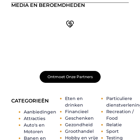
MEDIA EN BEROEMDHEDEN
Word onderdeel van een actieve blogcommunity
Net begonnen met bloggen? Je staat er niet alleen voor!
Sluit je aan bij een ondersteunende community waar je
leert, groeit en ontdekt. Krijg tips, feedback en inspiratie
van andere beginnende én ervaren bloggers.
Ontmoet Onze Partners
Eten en
Particuliere
CATEGORIEËN
drinken
dienstverleni
Financieel
Recreation /
Aanbiedingen
Geschenken
Food
Attracties
Gezondheid
Relatie
Auto's en
Groothandel
Sport
Motoren
Hobby en vrije
Testing
Banen en