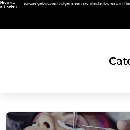
Nieuwe
xed-use gebouwen volgens een architectenbureau in Hasselt
O
artikelen
Cat