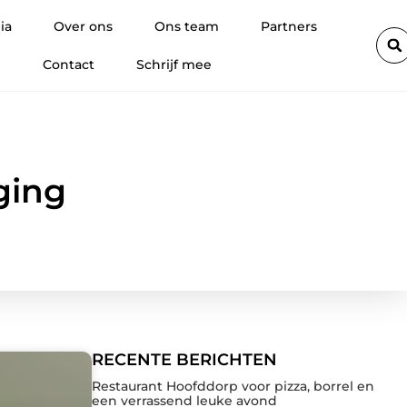
 promotiemateriaal met eigen logo wordt ingezet om merkconsisten
ia
Over ons
Ons team
Partners
Contact
Schrijf mee
ging
RECENTE BERICHTEN
Restaurant Hoofddorp voor pizza, borrel en
een verrassend leuke avond