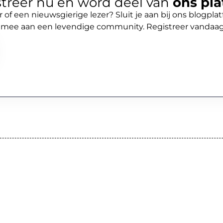
treer nu en word deel van
ons pla
r of een nieuwsgierige lezer? Sluit je aan bij ons blogpl
 mee aan een levendige community. Registreer vandaa