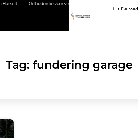
t
Orthodontie voor volwassenen: meer dan een mooie glimlach
Uit De Med
Tag: fundering garage