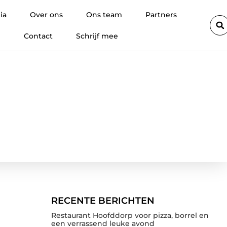
Hoe promotiemateriaal met eigen logo wordt ingezet om merkco
ia
Over ons
Ons team
Partners
Contact
Schrijf mee
RECENTE BERICHTEN
Restaurant Hoofddorp voor pizza, borrel en
een verrassend leuke avond