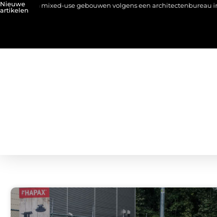
Nieuwe
ds in mixed-use gebouwen volgens een architectenbureau in Hassel
artikelen