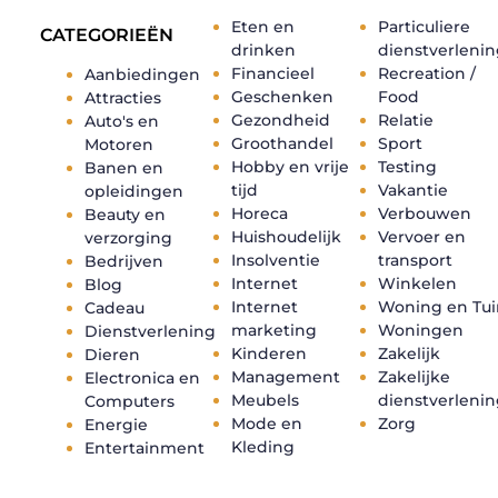
Eten en
Particuliere
CATEGORIEËN
drinken
dienstverleni
Financieel
Recreation /
Aanbiedingen
Geschenken
Food
Attracties
Gezondheid
Relatie
Auto's en
Groothandel
Sport
Motoren
Hobby en vrije
Testing
Banen en
tijd
Vakantie
opleidingen
Horeca
Verbouwen
Beauty en
Huishoudelijk
Vervoer en
verzorging
Insolventie
transport
Bedrijven
Internet
Winkelen
Blog
Internet
Woning en Tui
Cadeau
marketing
Woningen
Dienstverlening
Kinderen
Zakelijk
Dieren
Management
Zakelijke
Electronica en
Meubels
dienstverleni
Computers
Mode en
Zorg
Energie
Kleding
Entertainment