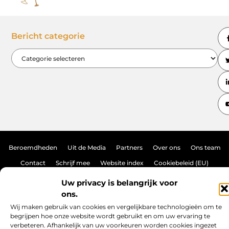
Bericht categorie
Beroemdheden
Uit de Media
Partners
Over ons
Ons team
Contact
Schrijf mee
Website index
Cookiebeleid (EU)
Linkjes kopen: de ultieme gids voor een sterke online autoriteit
Uw privacy is belangrijk voor
ons.
Geld verdienen met links: hoe jij je online netwerk omzet in inkomen
Wij maken gebruik van cookies en vergelijkbare technologieën om te
begrijpen hoe onze website wordt gebruikt en om uw ervaring te
verbeteren. Afhankelijk van uw voorkeuren worden cookies ingezet
www.brasseurs-brouwers.be.
All Rights Reserved © 2025