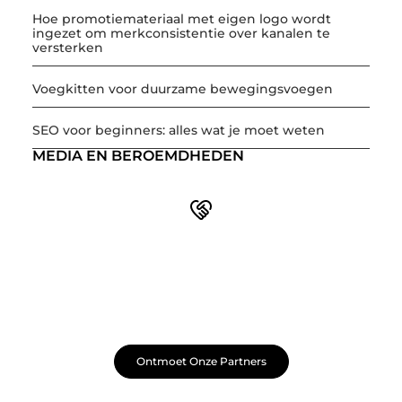
Hoe promotiemateriaal met eigen logo wordt
ingezet om merkconsistentie over kanalen te
versterken
Voegkitten voor duurzame bewegingsvoegen
SEO voor beginners: alles wat je moet weten
MEDIA EN BEROEMDHEDEN
Word onderdeel van een actieve blogcommunity
Net begonnen met bloggen? Je staat er niet alleen voor!
Sluit je aan bij een ondersteunende community waar je
leert, groeit en ontdekt. Krijg tips, feedback en inspiratie
van andere beginnende én ervaren bloggers.
Ontmoet Onze Partners