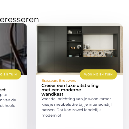
teresseren
G EN TUIN
WONING EN TUIN
Brasseurs Brouwers
Creëer een luxe uitstraling
ect
met een moderne
wandkast
p te
Voor de inrichting van je woonkamer
en van de
kies je meubels die bij je interieurstijl
het hoofd
passen. Dat kan zowel landelijk,
modern of