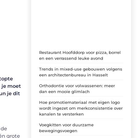
Laat je inspireren door de nieuwste
artikelen van Brasseurs-brouwers.be –
dagelijks verse content, boordevol
ideeën, tips en inzichten.
Restaurant Hoofddorp voor pizza, borrel
en een verrassend leuke avond
Trends in mixed-use gebouwen volgens
een architectenbureau in Hasselt
stopte
Orthodontie voor volwassenen: meer
 je moet
dan een mooie glimlach
n je dit
Hoe promotiemateriaal met eigen logo
wordt ingezet om merkconsistentie over
kanalen te versterken
Voegkitten voor duurzame
 de
bewegingsvoegen
én grote