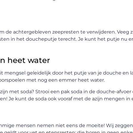
m de achtergebleven zeepresten te verwijderen. Veeg 
ten in het doucheputje terecht. Je kunt het putje nu 
en heet water
t mengsel geleidelijk door het putje van je douche en l
doorspoelen met nog een emmer heet water.
 azijn met soda? Strooi een pak soda in de douche-afvoer
ruisen! Je kunt de soda ook vooraf met de azijn mengen i
Sommige mensen nemen niet eens de moeite! Wij zeggen
de geldt voor vet en etensresten: die horen in geen enke