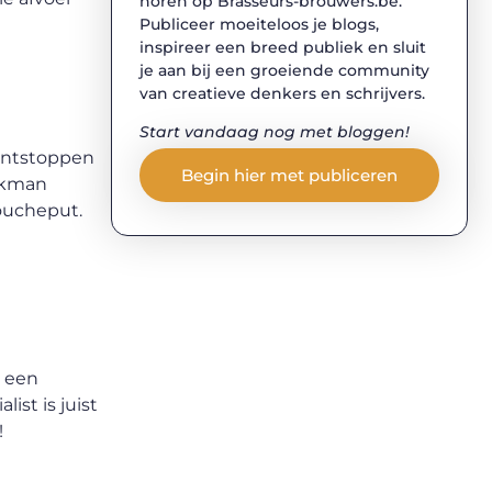
horen op Brasseurs-brouwers.be.
Publiceer moeiteloos je blogs,
inspireer een breed publiek en sluit
je aan bij een groeiende community
van creatieve denkers en schrijvers.
Start vandaag nog met bloggen!
 ontstoppen
Begin hier met publiceren
vakman
doucheput.
n een
ist is juist
!