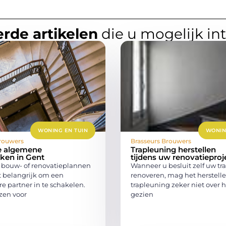
rde artikelen
die u mogelijk in
WONING EN TUIN
WONIN
rouwers
Brasseurs Brouwers
e algemene
Trapleuning herstellen
en in Gent
tijdens uw renovatieproj
bouw- of renovatieplannen
Wanneer u besluit zelf uw tra
et belangrijk om een
renoveren, mag het herstell
e partner in te schakelen.
trapleuning zeker niet over 
zen voor
gezien