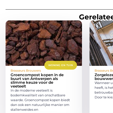
Gerelatee
WONING EN TUIN
Brasseurs Brouwers
Brasseurs B
Groencompost kopen in de
Zorgeloz
buurt van Antwerpen als
bouwwerk
slimme keuze voor de
Wanneer u 
veeteelt
heeft, is h
In de moderne veeteelt is
betrouwbar
bodemkwaliteit van onschatbare
Door te kie
waarde. Groencompost kopen biedt
dan ook een natuurlijke manier om
stallenweides en