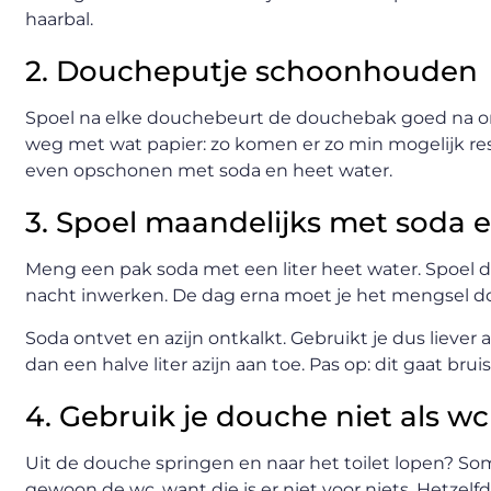
haarbal.
2. Doucheputje schoonhouden
Spoel na elke douchebeurt de douchebak goed na o
weg met wat papier: zo komen er zo min mogelijk res
even opschonen met soda en heet water.
3. Spoel maandelijks met soda 
Meng een pak soda met een liter heet water. Spoel di
nacht inwerken. De dag erna moet je het mengsel 
Soda ontvet en azijn ontkalkt. Gebruikt je dus liever
dan een halve liter azijn aan toe. Pas op: dit gaat b
4. Gebruik je douche niet als wc
Uit de douche springen en naar het toilet lopen? 
gewoon de wc, want die is er niet voor niets. Hetzelf