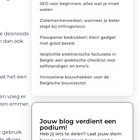
SEO voor beginners: alles wat je moet
weten
Zielemanheiwerken: wanneer je beter
stopt bij trillingsrisico
ze desnoods
Flesopener bedrukken: klein gadget
en dan ook
met groot bereik
Verplichte elektronische facturatie in
België: een praktische checklist voor
zelfstandigen en kmo’s
aat het een
Innovatieve bouwhekken voor de
Belgische bouwsector
 en voeg er
n een emmer.
Jouw blog verdient een
podium!
: gebruik
Heb jij iets te delen? Laat jouw stem
le afvoer