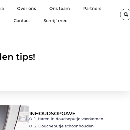
n een mooie glimlach
Hoe promotiemateriaal met eigen logo wo
ia
Over ons
Ons team
Partners
Contact
Schrijf mee
en tips!
INHOUDSOPGAVE
1. Haren in doucheputje voorkomen
2. Doucheputje schoonhouden