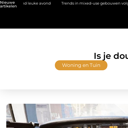
Nieuwe
 leuke avond
Trends in mixed-use gebouwen volgens een archite
artikelen
Is je d
Woning en Tuin