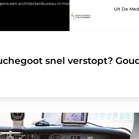
ctenbureau in Hasselt
Orthodontie voor volwassenen: meer da
Uit De Med
ouchegoot snel verstopt? Goud