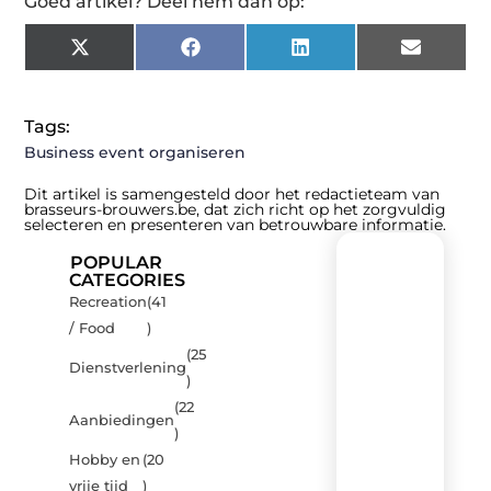
Goed artikel? Deel hem dan op:
X
Facebook
LinkedIn
Email
(Twitter)
Tags:
Business event organiseren
Dit artikel is samengesteld door het redactieteam van
brasseurs-brouwers.be, dat zich richt op het zorgvuldig
selecteren en presenteren van betrouwbare informatie.
POPULAR
CATEGORIES
Recreation
(41
Recente
/ Food
)
berichten
(25
Laat
Dienstverlening
)
je
inspireren
(22
Aanbiedingen
door
)
de
Hobby en
(20
nieuwste
artikelen
vrije tijd
)