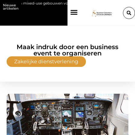
ixed-use gebouwen volgens een architectenbureau in Hasselt
Orthod
Nieuwe
artikelen
Maak indruk door een business
event te organiseren
Zakelijke dienstverlening