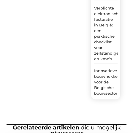
Verplichte
elektronische
facturatie
in België:
een
praktische
checklist
voor
zelfstandigen
en kmo’s
Innovatieve
bouwhekken
voor de
Belgische
bouwsector
Gerelateerde artikelen
die u mogelijk