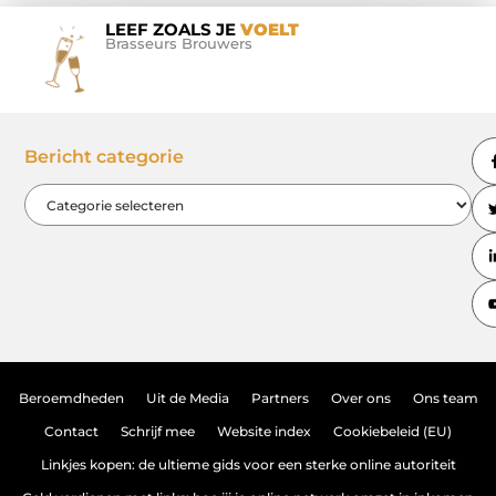
LEEF ZOALS JE
VOELT
Brasseurs Brouwers
Bericht categorie
Beroemdheden
Uit de Media
Partners
Over ons
Ons team
Contact
Schrijf mee
Website index
Cookiebeleid (EU)
Linkjes kopen: de ultieme gids voor een sterke online autoriteit