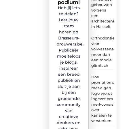
podium!
gebouwen
Heb jij iets
volgens
te delen?
een
Laat jouw
architectenbureau
stem
in Hasselt
horen op
Brasseurs-
Orthodontie
voor
brouwers.be.
volwassenen:
Publiceer
meer dan
moeiteloos
een mooie
je blogs,
glimlach
inspireer
een breed
Hoe
publiek en
promotiemateriaal
sluit je aan
met eigen
bij een
logo wordt
groeiende
ingezet om
merkconsistentie
community
over
van
kanalen te
creatieve
versterken
denkers en
schrijvers.