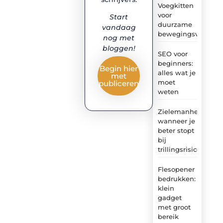
Voegkitten
voor
Start
duurzame
vandaag
bewegingsvoegen
nog met
bloggen!
SEO voor
beginners:
Begin hier
alles wat je
met
moet
publiceren
weten
Zielemanheiwerken
wanneer je
beter stopt
bij
trillingsrisico
Flesopener
bedrukken:
klein
gadget
met groot
bereik