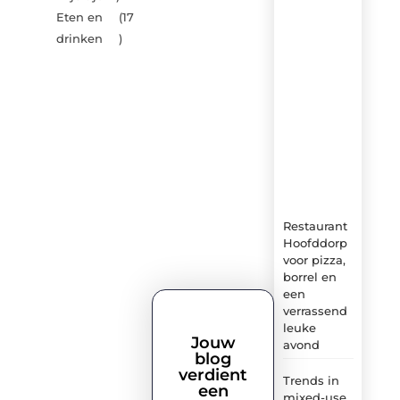
van
Eten en
(17
Brasseurs-
drinken
)
brouwers.be
–
dagelijks
verse
content,
boordevol
ideeën,
tips
en
inzichten.
Restaurant
Hoofddorp
voor pizza,
borrel en
een
verrassend
leuke
Jouw
avond
blog
verdient
Trends in
een
mixed-use