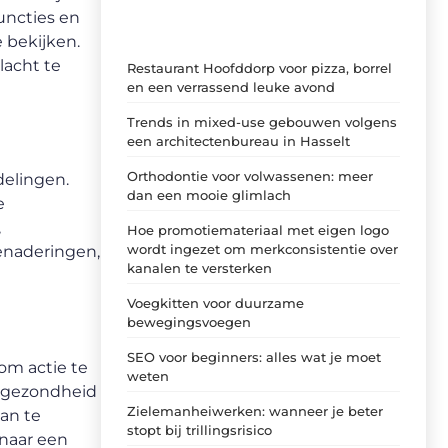
uncties en
 bekijken.
lacht te
Restaurant Hoofddorp voor pizza, borrel
en een verrassend leuke avond
Trends in mixed-use gebouwen volgens
een architectenbureau in Hasselt
Orthodontie voor volwassenen: meer
delingen.
dan een mooie glimlach
e
,
Hoe promotiemateriaal met eigen logo
wordt ingezet om merkconsistentie over
benaderingen,
kanalen te versterken
Voegkitten voor duurzame
bewegingsvoegen
SEO voor beginners: alles wat je moet
 om actie te
weten
n gezondheid
Zielemanheiwerken: wanneer je beter
an te
stopt bij trillingsrisico
naar een