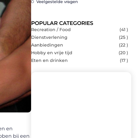
Veelgestelde vragen
POPULAR CATEGORIES
Recreation / Food
(41 )
Dienstverlening
(25 )
Aanbiedingen
(22 )
Hobby en vrije tijd
(20 )
Eten en drinken
(17 )
Recente berichten
Laat je inspireren door de nieuwste
artikelen van Brasseurs-brouwers.be –
dagelijks verse content, boordevol
ten en
ideeën, tips en inzichten.
bben bij een