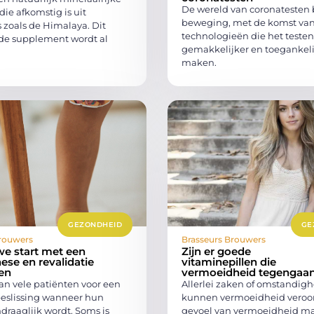
De wereld van coronatesten bl
die afkomstig is uit
beweging, met de komst va
 zoals de Himalaya. Dit
technologieën die het testen
e supplement wordt al
gemakkelijker en toegankeli
maken.
GEZONDHEID
GE
rouwers
Brasseurs Brouwers
e start met een
Zijn er goede
ese en revalidatie
vitaminepillen die
en
vermoeidheid tegengaa
aan vele patiënten voor een
Allerlei zaken of omstandig
beslissing wanneer hun
kunnen vermoeidheid veroo
draaglijk wordt. Soms is
gevoel van vermoeidheid m