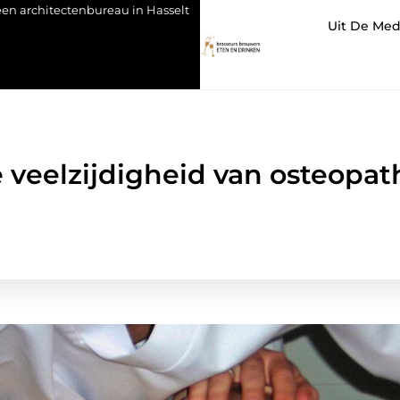
eau in Hasselt
Orthodontie voor volwassenen: meer dan een m
Uit De Med
veelzijdigheid van osteopat