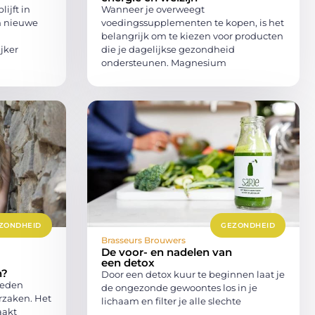
ijft in
Wanneer je overweegt
n nieuwe
voedingssupplementen te kopen, is het
belangrijk om te kiezen voor producten
jker
die je dagelijkse gezondheid
ondersteunen. Magnesium
ZONDHEID
GEZONDHEID
Brasseurs Brouwers
De voor- en nadelen van
een detox
n?
Door een detox kuur te beginnen laat je
heden
de ongezonde gewoontes los in je
rzaken. Het
lichaam en filter je alle slechte
aakt