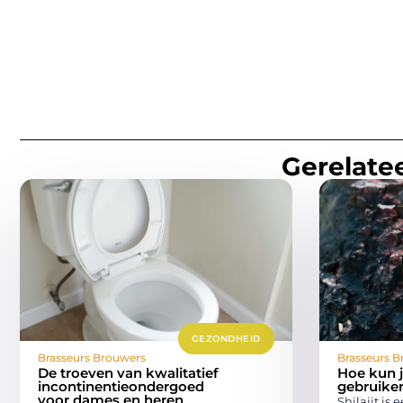
Gerelatee
GEZONDHEID
Brasseurs Brouwers
Brasseurs B
De troeven van kwalitatief
Hoe kun je
incontinentieondergoed
gebruiken
voor dames en heren
Shilajit is