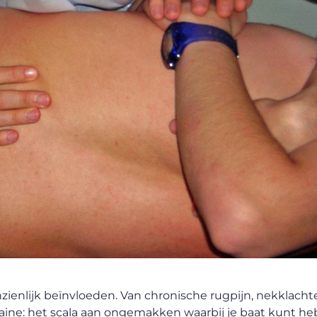
zienlijk beïnvloeden. Van chronische rugpijn, nekklach
aine: het scala aan ongemakken waarbij je baat kunt he