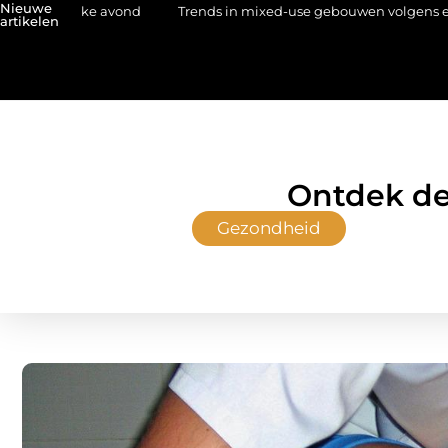
Nieuwe
vond
Trends in mixed-use gebouwen volgens een architectenbur
artikelen
Ontdek de 
Gezondheid