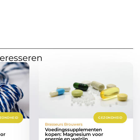
teresseren
ZONDHEID
GEZONDHEID
Brasseurs Brouwers
Voedingssupplementen
or
kopen: Magnesium voor
energie en welzijn