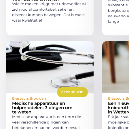
Wie te maken krijgt met urineverlies wil
substantie 
zich vooral comfortabel, zeker en
bergketens
discreet kunnen bewegen. Dat is exact
eeuwenoud
waar kwalitatief
lange
GEZONDHEID
Brasseurs Brouwers
Brasseurs B
Medische apparatuur en
Een nieuw
hulpmiddelen: 3 dingen om
knieproth
te weten
in Wetter
Medische apparatuur is een term die
Elk jaar st
veel verschillende dingen kan
moeilijke 
betekenen, maar het wordt meestal
kniepijn on