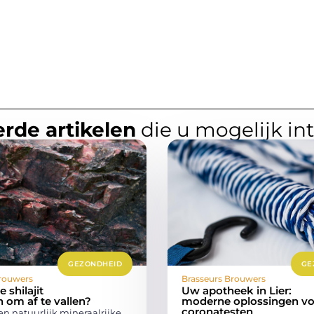
rde artikelen
die u mogelijk in
GEZONDHEID
GE
rouwers
Brasseurs Brouwers
 shilajit
Uw apotheek in Lier:
 om af te vallen?
moderne oplossingen vo
coronatesten
 een natuurlijk mineraalrijke