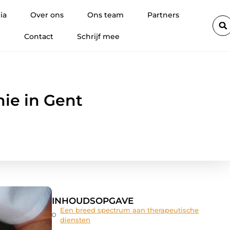
ooie glimlach
Hoe promotiemateriaal met eigen logo wordt ing
ia
Over ons
Ons team
Partners
Contact
Schrijf mee
hie in Gent
INHOUDSOPGAVE
Een breed spectrum aan therapeutische
diensten