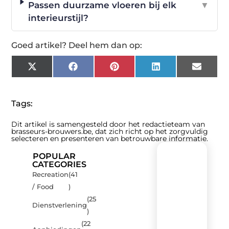
Passen duurzame vloeren bij elk
▼
interieurstijl?
Goed artikel? Deel hem dan op:
X
Facebook
Pinterest
LinkedIn
Email
(Twitter)
Tags:
Dit artikel is samengesteld door het redactieteam van
brasseurs-brouwers.be, dat zich richt op het zorgvuldig
selecteren en presenteren van betrouwbare informatie.
POPULAR
CATEGORIES
Recreation
(41
Recente
/ Food
)
berichten
(25
Laat
Dienstverlening
)
je
inspireren
(22