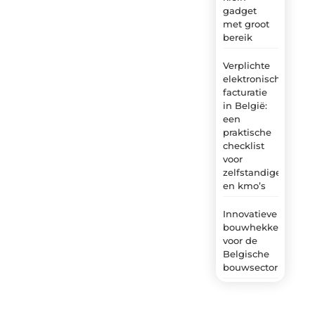
gadget
met groot
bereik
Verplichte
elektronische
facturatie
in België:
een
praktische
checklist
voor
zelfstandigen
en kmo’s
Innovatieve
bouwhekken
voor de
Belgische
bouwsector