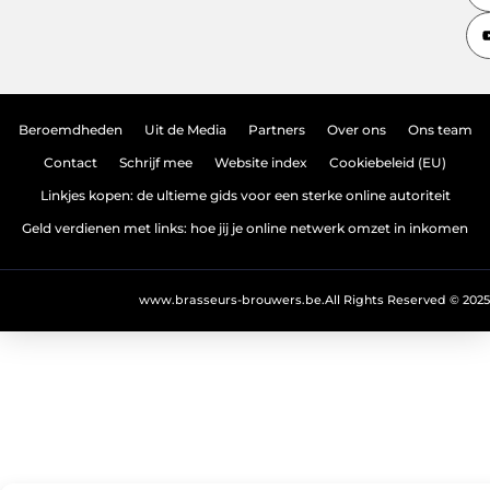
Beroemdheden
Uit de Media
Partners
Over ons
Ons team
Contact
Schrijf mee
Website index
Cookiebeleid (EU)
Linkjes kopen: de ultieme gids voor een sterke online autoriteit
Geld verdienen met links: hoe jij je online netwerk omzet in inkomen
www.brasseurs-brouwers.be.
All Rights Reserved © 2025