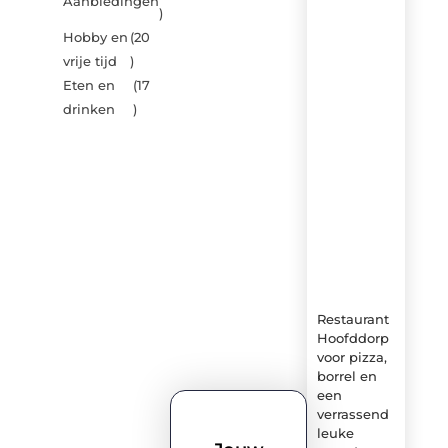
Aanbiedingen
door
)
de
Hobby en
(20
nieuwste
artikelen
vrije tijd
)
van
Eten en
(17
Brasseurs-
drinken
)
brouwers.be
–
dagelijks
verse
content,
boordevol
ideeën,
tips
en
inzichten.
Restaurant
Hoofddorp
voor pizza,
borrel en
een
verrassend
leuke