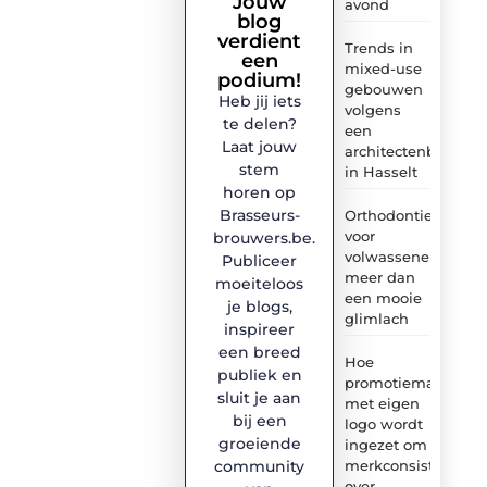
Jouw
avond
blog
verdient
Trends in
een
mixed-use
podium!
gebouwen
Heb jij iets
volgens
te delen?
een
Laat jouw
architectenbureau
stem
in Hasselt
horen op
Brasseurs-
Orthodontie
voor
brouwers.be.
volwassenen:
Publiceer
meer dan
moeiteloos
een mooie
je blogs,
glimlach
inspireer
een breed
Hoe
publiek en
promotiemateriaal
sluit je aan
met eigen
bij een
logo wordt
groeiende
ingezet om
merkconsistentie
community
over