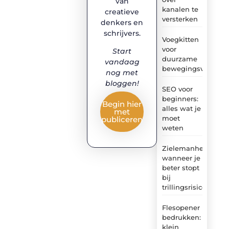
van
kanalen te
creatieve
versterken
denkers en
schrijvers.
Voegkitten
voor
Start
duurzame
vandaag
bewegingsvoegen
nog met
bloggen!
SEO voor
beginners:
Begin hier
alles wat je
met
moet
publiceren
weten
Zielemanheiwerken
wanneer je
beter stopt
bij
trillingsrisico
Flesopener
bedrukken:
klein